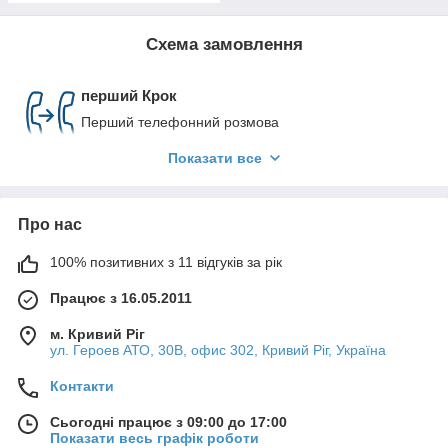
Схема замовлення
перший Крок
Перший телефонний розмова
Показати все
Другий крок
Уточнення деталей, вибір моделі
Про нас
Третій крок
Створення 3D-проекту та правки згідно з
100% позитивних з 11 відгуків за рік
побажаннями
Працює з 16.05.2011
Четвертий крок
м. Кривий Ріг
Узгодження проекту з замовником
ул. Героев АТО, 30В, офис 302, Кривий Ріг, Україна
П'ятий крок
Контакти
Передоплата в розмірі 60% від вартості продукції
Сьогодні працює з 09:00 до 17:00
Показати весь графік роботи
Шостий крок