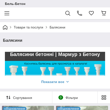
Бель-Бетон
Товари та послуги
Балясини
Балясини
Балясини бетонні | Мармур з Бетону
Показати все
Сортування
0
Фільтри
єВідновлення
єВідновлення