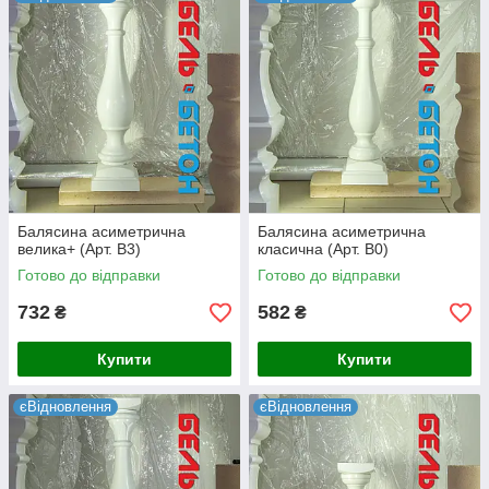
Вибрати відповідну балясину →
Сотні фотографій готових робіт дивіться тут →
Балясина
Секция
Балясина
Секция
Балясина асиметрична
Балясина асиметрична
велика+ (Арт. B3)
класична (Арт. B0)
Готово до відправки
Готово до відправки
732
582
₴
₴
Купити
Купити
Балясина
Секция
Балясина
Секция
єВідновлення
єВідновлення