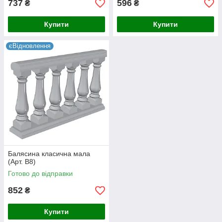
737
596
₴
₴
Купити
Купити
єВідновлення
Балясина класична мала
(Арт. B8)
Готово до відправки
852
₴
Купити