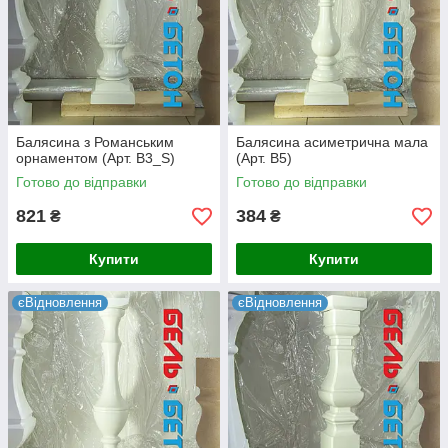
Балясина
Секция
Балясина
Секция
Переваги продукції компанії Бель-Бетон
Всі вироби обробляються гідрофобним складом, що
Балясина з Романським
Балясина асиметрична мала
ще підвищує їх вологостійкість.
орнаментом (Арт. B3_S)
(Арт. B5)
Готово до відправки
Готово до відправки
Використовуючи первинні форми власного
виробництва ми виключаємо поява дефектів на
821
384
₴
₴
поверхні виробів.
Купити
Купити
Висока міцність і стійкість до стирання підтверджена
лабораторними дослідженнями.
єВідновлення
єВідновлення
Високі естетичні та фізико-механічні властивості
виробів порівнянні з натуральним каменем.
Термін служби виробів понад 25 років під відкритим
небом.
Готову продукцію не треба фарбувати, шпаклювати.