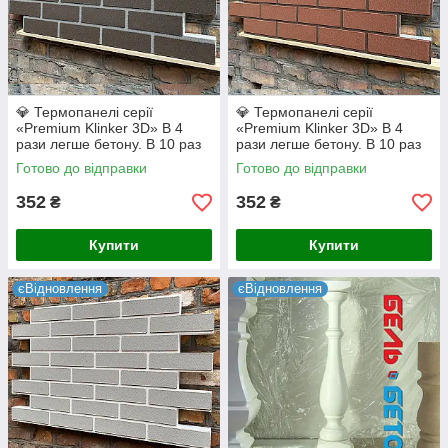
💎 Термопанелі серії
💎 Термопанелі серії
«Premium Klinker 3D» В 4
«Premium Klinker 3D» В 4
рази легше бетону. В 10 раз
рази легше бетону. В 10 раз
надійніше плитки на клею.
надійніше плитки на клею.
Готово до відправки
Готово до відправки
(Dark Chocolate/Gray)
(Terracotta/Coffee)
352
352
₴
₴
Купити
Купити
єВідновлення
єВідновлення