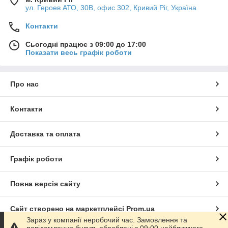
ул. Героев АТО, 30В, офис 302, Кривий Ріг, Україна
Контакти
Сьогодні працює з 09:00 до 17:00
Показати весь графік роботи
Балясина
Секція
Балясина
Секція
Основные причины сотрудничать именно с
нами
Про нас
Сертифікати та ліцензії
Контакти
Продукція регулярно проходить лабораторні
випробування, з результатами яких ви можете
Доставка та оплата
ознайомити на нашому сайті!
Дивитися документи! > >
>
Графік роботи
Якість
Повна версія сайту
Контроль якості на всіх етапах, від комп'ютерного
макета до пакування готової продукції.
Сайт створено на маркетплейсі
Prom.ua
Сервіс
Зараз у компанії неробочий час. Замовлення та