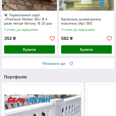
💎 Термопанелі серії
«Premium Klinker 3D» В 4
Балясина асиметрична
рази легше бетону. В 10 раз
класична (Арт. B0)
надійніше плитки на клею.
Готово до відправки
Готово до відправки
(Repose Gray/White)
352
582
₴
₴
Купити
Купити
Показати ще
Портфоліо