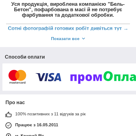
Уся продукція, вироблена компанією "Бель-
Бетон", пофарбована в масі й не потребує
фарбування та додаткової обробки.
Сотні фотографій готових робіт дивіться тут →
Показати все
Способи оплати
Балясина
Секція
Балясина
Секція
Про нас
100% позитивних з 11 відгуків за рік
Балясина
Секція
Балясина
Секція
Працює з 16.05.2011
м. Кривий Ріг