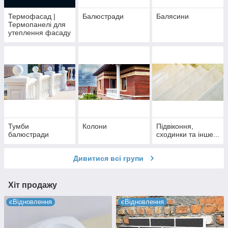
Термофасад |
Балюстради
Балясини
Термопанелі для
утеплення фасаду
будинку |
Покращує
теплоізоляцію
будівель
Тумби
Колони
Підвіконня,
балюстради
сходинки та інше...
Дивитися всі групи
Хіт продажу
єВідновлення
єВідновлення