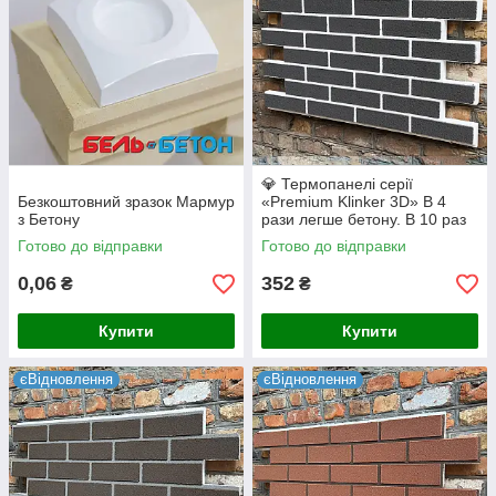
💎 Термопанелі серії
Безкоштовний зразок Мармур
«Premium Klinker 3D» В 4
з Бетону
рази легше бетону. В 10 раз
надійніше плитки на клею.
Готово до відправки
Готово до відправки
(Dark Gray/White)
0,06
352
₴
₴
Купити
Купити
єВідновлення
єВідновлення