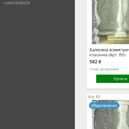
+380678286878
Балясина асиметри
класична (Арт. B0)
582 ₴
Готово до відправки
Купити
B2
єВідновлення