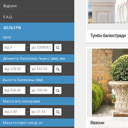
Відгуки
F.A.Q.
ФІЛЬТРИ
Тумби балюстради
Ціна
Диаметр балясины /макс/ (мм), мм
Высота балясины (мм)
Масса (кг), кілограми
Маса готової секції, кг
Вазони