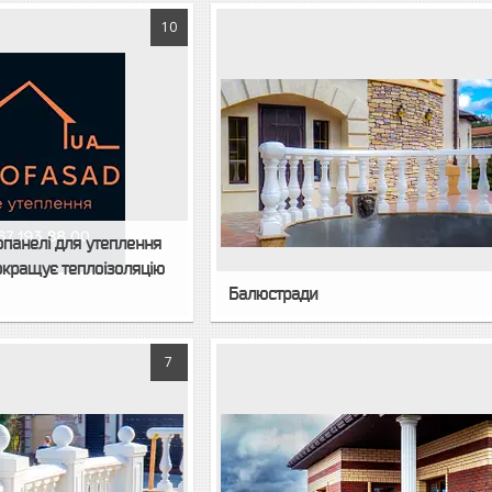
10
опанелі для утеплення
окращує теплоізоляцію
Балюстради
7