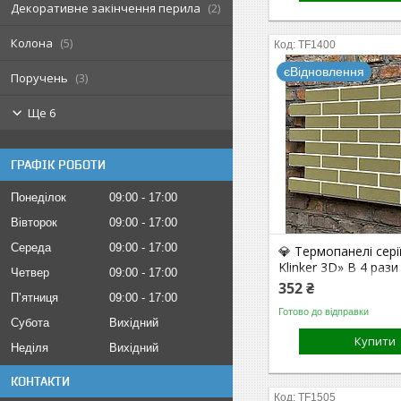
Декоративне закінчення перила
2
Колона
5
TF1400
єВідновлення
Поручень
3
Ще 6
ГРАФІК РОБОТИ
Понеділок
09:00
17:00
Вівторок
09:00
17:00
Середа
09:00
17:00
💎 Термопанелі сер
Klinker 3D» В 4 раз
Четвер
09:00
17:00
бетону. В 10 раз на
352 ₴
Пʼятниця
09:00
17:00
плитки на клею.
Готово до відправки
(Pistachio/White)
Субота
Вихідний
Купити
Неділя
Вихідний
КОНТАКТИ
TF1505