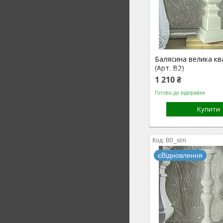
Балясина велика кв
(Арт. B2)
1 210 ₴
Готово до відправки
Купити
B0_sim
єВідновлення