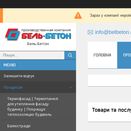
Зараз у компанії нероб
info@belbeton
Бель-Бетон
ГОЛОВНА
ПРО
Залишити відгук
Продукція
Термофасад | Термопанелі
для утеплення фасаду
будинку | Покращує
Товари та посл
теплоізоляцію будівель
Балюстради