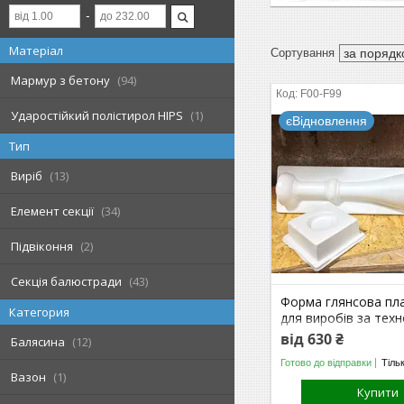
Матеріал
Мармур з бетону
94
F00-F99
Ударостійкий полістирол HIPS
1
єВідновлення
Тип
Виріб
13
Елемент секції
34
Підвіконня
2
Секція балюстради
43
Форма глянсова пл
Категория
для виробів за тех
СИСТРОМ
від 630 ₴
Балясина
12
Готово до відправки
Тіль
Вазон
1
Купити