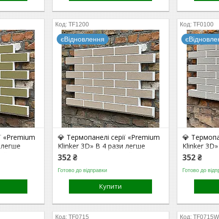
TF1200
TF0100
єВідновлення
єВідновле
ії «Premium
💎 Термопанелі серії «Premium
💎 Термопа
и легше
Klinker 3D» В 4 рази легше
Klinker 3D
дійніше
бетону. В 10 раз надійніше
бетону. В 
352 ₴
352 ₴
плитки на клею. (Dusty
плитки на 
Готово до відправки
Готово до відп
Rose/White)
Gray/White
Купити
TF0715
TF0715