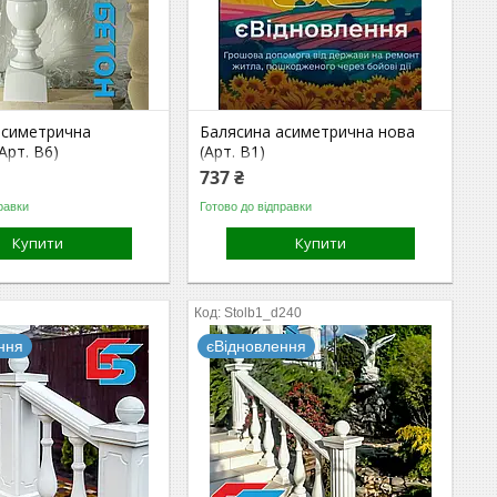
асиметрична
Балясина асиметрична нова
Арт. B6)
(Арт. B1)
737 ₴
равки
Готово до відправки
Купити
Купити
Stolb1_d240
ння
єВідновлення