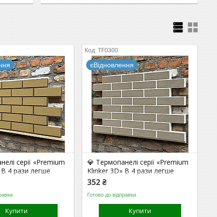
TF0300
ння
єВідновлення
нелі серії «Premium
💎 Термопанелі серії «Premium
» В 4 рази легше
Klinker 3D» В 4 рази легше
10 раз надійніше
бетону. В 10 раз надійніше
352 ₴
клею. (Golden
плитки на клею.
равки
Готово до відправки
ee)
(Cappuccino/White)
Купити
Купити