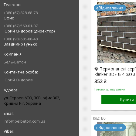
єВідновлення
+380 (67) 828-68-78
Офис
+380 (67) 569-01-07
Юрий Сидоров (директор)
+380 (98) 685-88-48
Владимир Гунько
Бель-Бетон
💎 Термопанелі сер
Klinker 3D» В 4 раз
бетону. В 10 раз на
Юрий Сидоров
352 ₴
плитки на клею. (Da
Готово до відправки
Chocolate/Gray)
ул. Героев АТО, 30В, офис 302,
Купити
Кривий Ріг, Україна
B0
info@belbeton.com.ua
єВідновлення