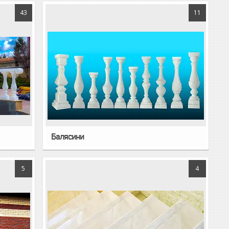
43
11
Балясини
5
4