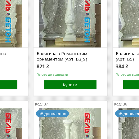
чна
Балясина з Романським
Балясина 
орнаментом (Арт. B3_S)
(Арт. B5)
821 ₴
384 ₴
Готово до відправки
Готово до відп
Купити
B7
B6
єВідновлення
єВідновле