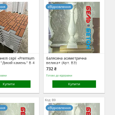
ння
єВідновлення
нелі серії «Premium
Балясина асиметрична
» "Дикий камень" В 4
велика+ (Арт. B3)
 бетону. В 10 раз
732 ₴
плитки на клею.
равки
Готово до відправки
ee)
Купити
Купити
B9
ння
єВідновлення