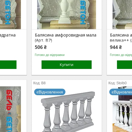
адратна
Балясина амфоровидная мала
Балясина 
(Арт. B7)
велика++ (
506 ₴
944 ₴
Готово до відправки
Готово до відп
Купити
B8
Stolb0
єВідновлення
єВідновле