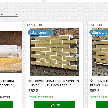
TF1100
TF1015
єВідновлення
єВідновле
астикова
💎 Термопанелі серії «Premium
💎 Термопа
нологією
Klinker 3D» В 4 рази легше
Klinker 3D
бетону. В 10 раз надійніше
бетону. В 
352 ₴
352 ₴
плитки на клею. (Sandy/White)
плитки на 
ки оптом
Готово до відправки
Готово до відп
Ochre/Coff
Купити