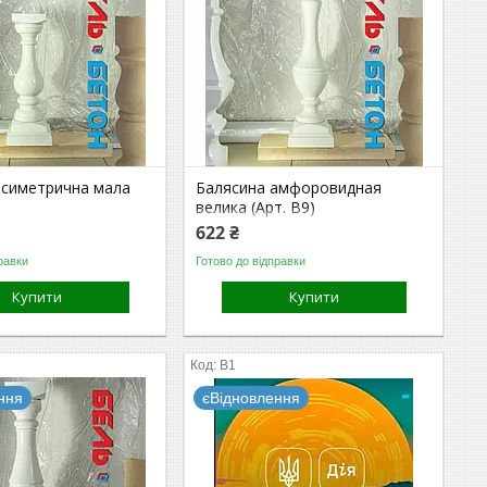
асиметрична мала
Балясина амфоровидная
велика (Арт. B9)
622 ₴
равки
Готово до відправки
Купити
Купити
B1
ння
єВідновлення