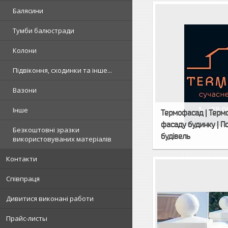
Балясини
Тумби балюстради
Колони
Підвіконня, сходинки та інше...
Вазони
Інше
Термофасад | Терм
фасаду будинку | П
Безкоштовні зразки
будівель
використовуваних матеріалів
Контакти
Співпраця
Дивитися виконані работи
Прайс-листы