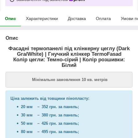
Опис
Характеристики
Доставка
Оплата
Умови п
Опис
Фасадні термопанелі під клінкерну цеглу (Dark
Gra/White) | Гнучкий клінкер TermoFasad
Колір цегли: Темно-сірий | Колір розшивки:
Білий
Мінімальне замовлення 10 кв. метрів
Ціна залежить від товщини пінопласту:
20 мм － 352 грн. за панель;
30 мм － 380 грн. за панель;
50 мм － 426 грн. за панель;
80 мм － 495 грн. за панель;