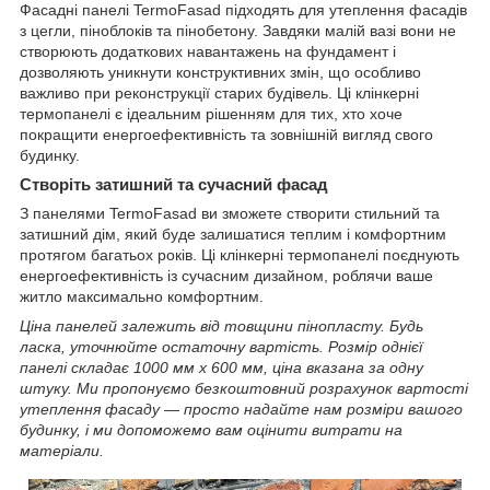
Фасадні панелі TermoFasad підходять для утеплення фасадів
з цегли, піноблоків та пінобетону. Завдяки малій вазі вони не
створюють додаткових навантажень на фундамент і
дозволяють уникнути конструктивних змін, що особливо
важливо при реконструкції старих будівель. Ці клінкерні
термопанелі є ідеальним рішенням для тих, хто хоче
покращити енергоефективність та зовнішній вигляд свого
будинку.
Створіть затишний та сучасний фасад
З панелями TermoFasad ви зможете створити стильний та
затишний дім, який буде залишатися теплим і комфортним
протягом багатьох років. Ці клінкерні термопанелі поєднують
енергоефективність із сучасним дизайном, роблячи ваше
житло максимально комфортним.
Ціна панелей залежить від товщини пінопласту. Будь
ласка, уточнюйте остаточну вартість. Розмір однієї
панелі складає 1000 мм x 600 мм, ціна вказана за одну
штуку. Ми пропонуємо безкоштовний розрахунок вартості
утеплення фасаду — просто надайте нам розміри вашого
будинку, і ми допоможемо вам оцінити витрати на
матеріали.