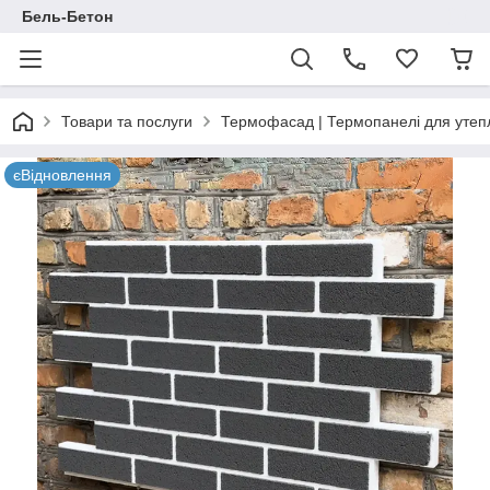
Бель-Бетон
Товари та послуги
Термофасад | Термопанелі для утепл
єВідновлення