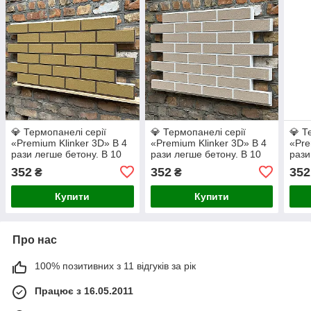
💎 Термопанелі серії
💎 Термопанелі серії
💎 Т
«Premium Klinker 3D» В 4
«Premium Klinker 3D» В 4
«Pre
рази легше бетону. В 10
рази легше бетону. В 10
рази
раз надійніше плитки на
раз надійніше плитки на
раз 
352
352
352
₴
₴
клею. (Golden
клею. (Dusty Rose/White)
клею
Ochre/Coffee)
Choc
Купити
Купити
Про нас
100% позитивних з 11 відгуків за рік
Працює з 16.05.2011