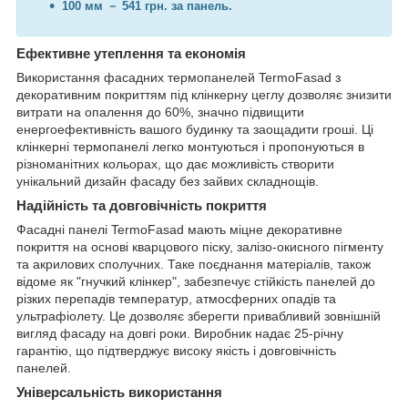
100 мм － 541 грн. за панель.
Ефективне утеплення та економія
Використання фасадних термопанелей TermoFasad з
декоративним покриттям під клінкерну цеглу дозволяє знизити
витрати на опалення до 60%, значно підвищити
енергоефективність вашого будинку та заощадити гроші. Ці
клінкерні термопанелі легко монтуються і пропонуються в
різноманітних кольорах, що дає можливість створити
унікальний дизайн фасаду без зайвих складнощів.
Надійність та довговічність покриття
Фасадні панелі TermoFasad мають міцне декоративне
покриття на основі кварцового піску, залізо-окисного пігменту
та акрилових сполучних. Таке поєднання матеріалів, також
відоме як "гнучкий клінкер", забезпечує стійкість панелей до
різких перепадів температур, атмосферних опадів та
ультрафіолету. Це дозволяє зберегти привабливий зовнішній
вигляд фасаду на довгі роки. Виробник надає 25-річну
гарантію, що підтверджує високу якість і довговічність
панелей.
Універсальність використання