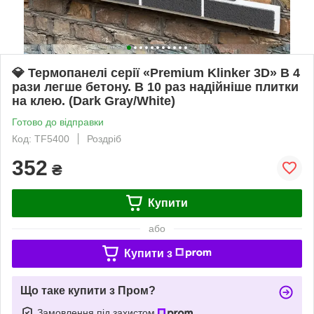
💎 Термопанелі серії «Premium Klinker 3D» В 4
рази легше бетону. В 10 раз надійніше плитки
на клею. (Dark Gray/White)
Готово до відправки
Код: TF5400
Роздріб
352
₴
Купити
або
Купити з
Що таке купити з Пром?
Замовлення під захистом