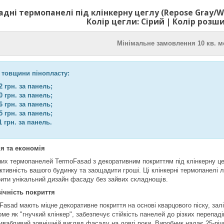
адні термопанелі під клінкерну цеглу (Repose Gray/W
Колір цегли: Сірий | Колір розш
Мінімальне замовлення 10 кв. м
д товщини пінопласту:
 грн. за панель;
 грн. за панель;
 грн. за панель;
 грн. за панель;
 грн. за панель.
я та економія
х термопанелей TermoFasad з декоративним покриттям під клінкерну це
тивність вашого будинку та заощадити гроші. Ці клінкерні термопанелі 
ити унікальний дизайн фасаду без зайвих складнощів.
вічність покриття
Fasad мають міцне декоративне покриття на основі кварцового піску, зал
оме як "гнучкий клінкер", забезпечує стійкість панелей до різких перепа
ивабливий зовнішній вигляд фасаду на довгі роки. Виробник надає 25-річн