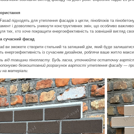
користання
Fasad підходять для утеплення фасадів з цегли, піноблоків та пінобетон
мент і дозволяють уникнути конструктивних змін, що особливо важливо п
ля тих, хто хоче покращити енергоефективність та зовнішній вигляд сво
та сучасний фасад
d ви зможете створити стильний та затишний дім, який буде залишатися 
ть енергоефективність із сучасним дизайном, роблячи ваше житло макс
ь від товщини пінопласту. Будь ласка, уточнюйте остаточну вартість. 
ропонуємо безкоштовний розрахунок вартості утеплення фасаду — про
 на матеріали.