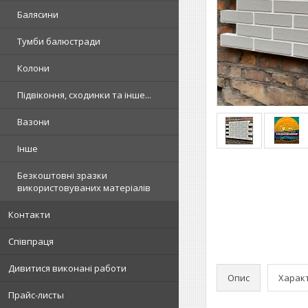
Балясини
Тумби балюстради
Колони
Підвіконня, сходинки та інше...
Вазони
Інше
Безкоштовні зразки
використовуваних матеріалів
Контакти
Співпраця
Дивитися виконані работи
Опис
Харак
Прайс-листы