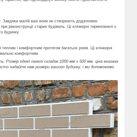
у. Завдяки малій вазі вони не створюють додаткових
ри реконструкції старих будівель. Ці клінкерні термопанелі є
го будинку.
теплим і комфортним протягом багатьох років. Ці клінкерні
имально комфортним.
Розмір однієї панелі складає 1000 мм x 600 мм, ціна вказана
сто надайте нам розміри вашого будинку, і ми допоможемо