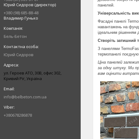
Юрий Сидоров (директор)
панелей.
+380 (98) 685-88-48
Універсальність ви
Владимир Гунько
Фасадні панелі Termo
навантажень на фунда
ідеальним рішенням д
Бель-Бетон
Створіть затишний 
З панелями TermoFasa
Юрий Сидоров
термопанелі поєдную
Ціна панелей залежит
за одну штуку. Ми п
ул. Героев АТО, 30В, офис 302,
вам оцінити витрати
Кривий Ріг, Україна
info@belbeton.com.ua
+380678286878