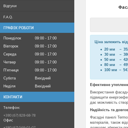
Відгуки
Фас
F.A.Q.
ГРАФІК РОБОТИ
Понеділок
09:00
17:00
Ціна залежить ві
Вівторок
09:00
17:00
20 мм － 352
Середа
09:00
17:00
30 мм － 380
50 мм － 426
Четвер
09:00
17:00
80 мм － 495
100 мм － 541
Пʼятниця
09:00
17:00
Субота
Вихідний
Ефективне утепленн
Неділя
Вихідний
Використання фасадни
КОНТАКТИ
підвищити енергоефек
дає можливість створ
Надійність та довго
+380 (67) 828-68-78
Фасадні панелі Termo
Офис
матеріалів, також від
+380 (67) 569-01-07
дозволяє зберегти пр