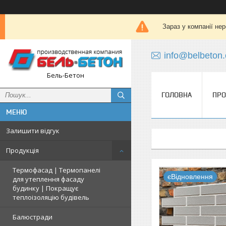
Зараз у компанії не
info@belbeton
Бель-Бетон
ГОЛОВНА
ПРО
Залишити відгук
Продукція
Термофасад | Термопанелі
єВідновлення
для утеплення фасаду
будинку | Покращує
теплоізоляцію будівель
Балюстради