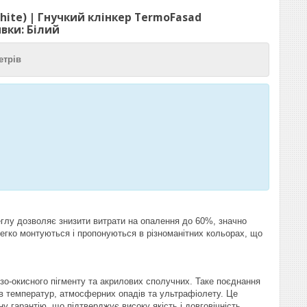
hite) | Гнучкий клінкер TermoFasad
ивки: Білий
етрів
глу дозволяє знизити витрати на опалення до 60%, значно
легко монтуються і пропонуються в різноманітних кольорах, що
ізо-окисного пігменту та акрилових сполучних. Таке поєднання
дів температур, атмосферних опадів та ультрафіолету. Це
у гарантію, що підтверджує високу якість і довговічність