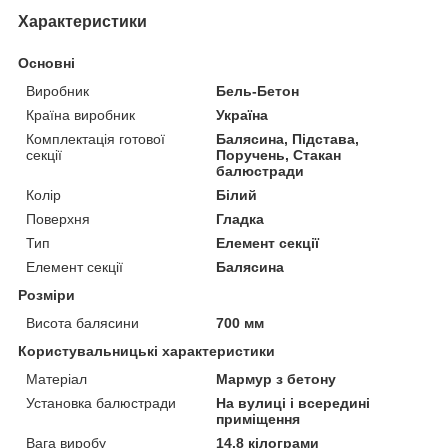
Характеристики
Основні
Виробник
Бель-Бетон
Країна виробник
Україна
Комплектація готової
Балясина, Підстава,
секції
Поручень, Стакан
балюстради
Колір
Білий
Поверхня
Гладка
Тип
Елемент секції
Елемент секції
Балясина
Розміри
Висота балясини
700 мм
Користувальницькі характеристики
Матеріал
Мармур з бетону
Установка балюстради
На вулиці і всередині
приміщення
Вага виробу
14.8 кілограми