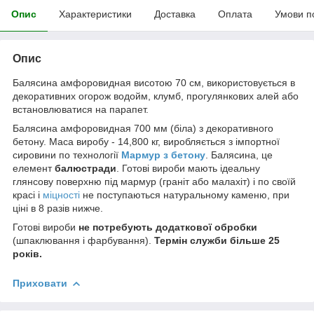
Опис
Характеристики
Доставка
Оплата
Умови п
Опис
Балясина амфоровидная висотою 70 см, використовується в
декоративних огорож водойм, клумб, прогулянкових алей або
встановлюватися на парапет.
Балясина амфоровидная 700 мм (біла) з декоративного
бетону. Маса виробу - 14,800 кг, виробляється з імпортної
сировини по технології
Мармур з бетону
. Балясина, це
елемент
балюстради
. Готові вироби мають ідеальну
глянсову поверхню під мармур (граніт або малахіт) і по своїй
красі і
міцності
не поступаються натуральному каменю, при
ціні в 8 разів нижче.
Готові вироби
не потребують додаткової обробки
(шпаклювання і фарбування).
Термін служби більше 25
років.
Приховати