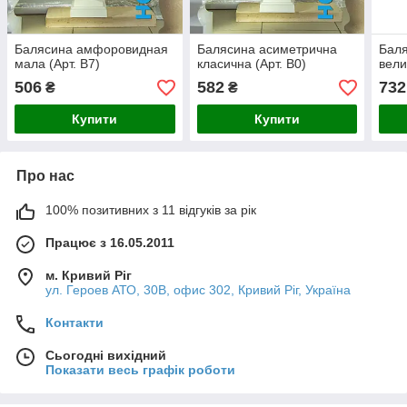
Балясина амфоровидная
Балясина асиметрична
Бал
мала (Арт. B7)
класична (Арт. B0)
вели
506
582
732
₴
₴
Купити
Купити
Про нас
100% позитивних з 11 відгуків за рік
Працює з 16.05.2011
м. Кривий Ріг
ул. Героев АТО, 30В, офис 302, Кривий Ріг, Україна
Контакти
Сьогодні вихідний
Показати весь графік роботи