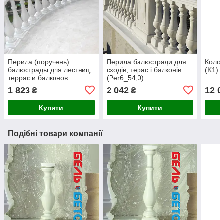
Перила (поручень)
Перила балюстради для
Коло
балюстрады для лестниц,
сходів, терас і балконів
(K1)
террас и балконов
(Per6_54,0)
(Per1.1)
1 823
2 042
12 
₴
₴
Купити
Купити
Подібні товари компанії