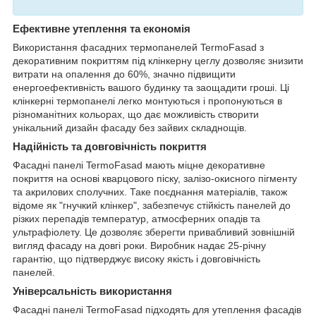
Ефективне утеплення та економія
Використання фасадних термопанелей TermoFasad з
декоративним покриттям під клінкерну цеглу дозволяє знизити
витрати на опалення до 60%, значно підвищити
енергоефективність вашого будинку та заощадити гроші. Ці
клінкерні термопанелі легко монтуються і пропонуються в
різноманітних кольорах, що дає можливість створити
унікальний дизайн фасаду без зайвих складнощів.
Надійність та довговічність покриття
Фасадні панелі TermoFasad мають міцне декоративне
покриття на основі кварцового піску, залізо-окисного пігменту
та акрилових сполучних. Таке поєднання матеріалів, також
відоме як "гнучкий клінкер", забезпечує стійкість панелей до
різких перепадів температур, атмосферних опадів та
ультрафіолету. Це дозволяє зберегти привабливий зовнішній
вигляд фасаду на довгі роки. Виробник надає 25-річну
гарантію, що підтверджує високу якість і довговічність
панелей.
Універсальність використання
Фасадні панелі TermoFasad підходять для утеплення фасадів