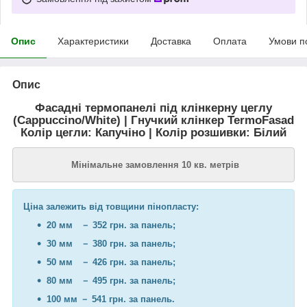
Опис
Характеристики
Доставка
Оплата
Умови п
Опис
Фасадні термопанелі під клінкерну цеглу
(Cappuccino/White) | Гнучкий клінкер TermoFasad
Колір цегли: Капучіно | Колір розшивки: Білий
Мінімальне замовлення 10 кв. метрів
Ціна залежить від товщини пінопласту:
20 мм － 352 грн. за панель;
30 мм － 380 грн. за панель;
50 мм － 426 грн. за панель;
80 мм － 495 грн. за панель;
100 мм － 541 грн. за панель.