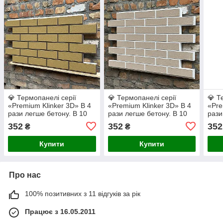
💎 Термопанелі серії
💎 Термопанелі серії
💎 Т
«Premium Klinker 3D» В 4
«Premium Klinker 3D» В 4
«Pre
рази легше бетону. В 10
рази легше бетону. В 10
рази
раз надійніше плитки на
раз надійніше плитки на
раз 
352
352
352
₴
₴
клею. (Golden
клею. (Dusty Rose/White)
клею
Ochre/Coffee)
Choc
Купити
Купити
Про нас
100% позитивних з 11 відгуків за рік
Працює з 16.05.2011