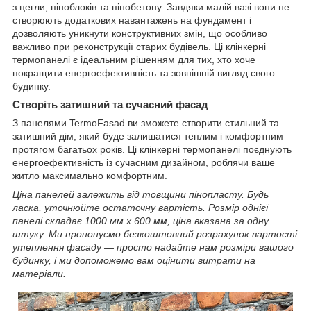
з цегли, піноблоків та пінобетону. Завдяки малій вазі вони не
створюють додаткових навантажень на фундамент і
дозволяють уникнути конструктивних змін, що особливо
важливо при реконструкції старих будівель. Ці клінкерні
термопанелі є ідеальним рішенням для тих, хто хоче
покращити енергоефективність та зовнішній вигляд свого
будинку.
Створіть затишний та сучасний фасад
З панелями TermoFasad ви зможете створити стильний та
затишний дім, який буде залишатися теплим і комфортним
протягом багатьох років. Ці клінкерні термопанелі поєднують
енергоефективність із сучасним дизайном, роблячи ваше
житло максимально комфортним.
Ціна панелей залежить від товщини пінопласту. Будь
ласка, уточнюйте остаточну вартість. Розмір однієї
панелі складає 1000 мм x 600 мм, ціна вказана за одну
штуку. Ми пропонуємо безкоштовний розрахунок вартості
утеплення фасаду — просто надайте нам розміри вашого
будинку, і ми допоможемо вам оцінити витрати на
матеріали.