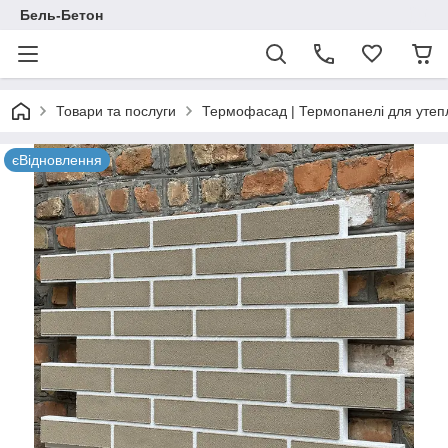
Бель-Бетон
Товари та послуги
Термофасад | Термопанелі для утепл
єВідновлення