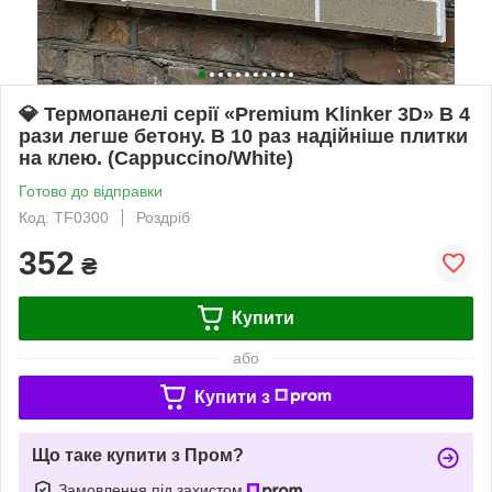
💎 Термопанелі серії «Premium Klinker 3D» В 4
рази легше бетону. В 10 раз надійніше плитки
на клею. (Cappuccino/White)
Готово до відправки
Код: TF0300
Роздріб
352
₴
Купити
або
Купити з
Що таке купити з Пром?
Замовлення під захистом