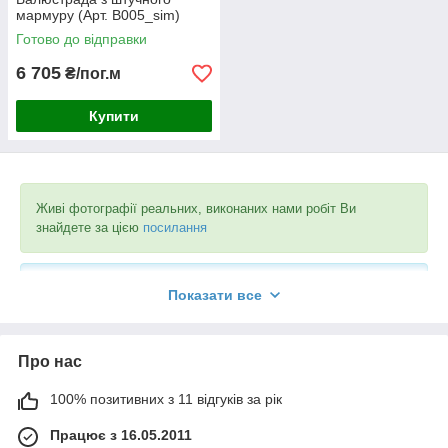
мармуру (Арт. B005_sim)
Готово до відправки
6 705
₴/пог.м
Купити
Живі фотографії реальних, виконаних нами робіт Ви
знайдете за цією
посилання
Інша продукція Бель-Бетон в каталозі компанії за цією
Показати все
посилання
Про нас
Ви можете завантажити прайс-лист з картинками в
форматі
PDF
за
посилання
100% позитивних з 11 відгуків за рік
Працює з 16.05.2011