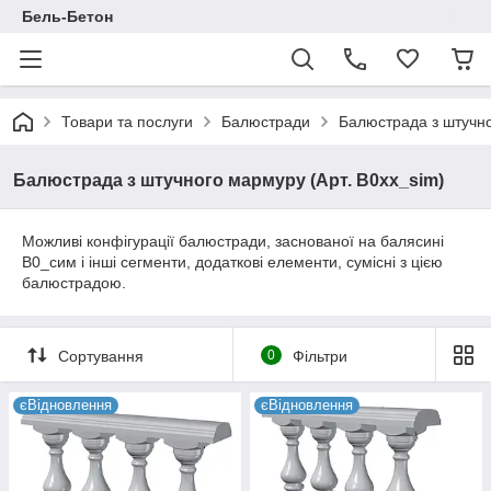
Бель-Бетон
Товари та послуги
Балюстради
Балюстрада з штучно
Балюстрада з штучного мармуру (Арт. B0xx_sim)
Можливі конфігурації балюстради, заснованої на балясині
В0_сим і інші сегменти, додаткові елементи, сумісні з цією
балюстрадою.
Сортування
0
Фільтри
єВідновлення
єВідновлення