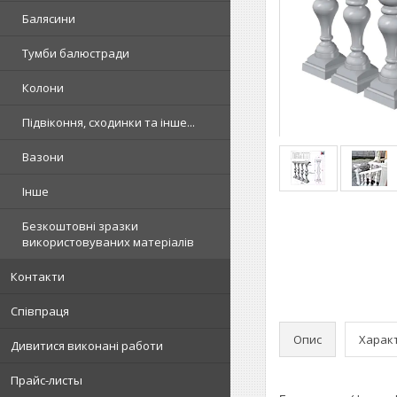
Балясини
Тумби балюстради
Колони
Підвіконня, сходинки та інше...
Вазони
Інше
Безкоштовні зразки
використовуваних матеріалів
Контакти
Співпраця
Опис
Харак
Дивитися виконані работи
Прайс-листы