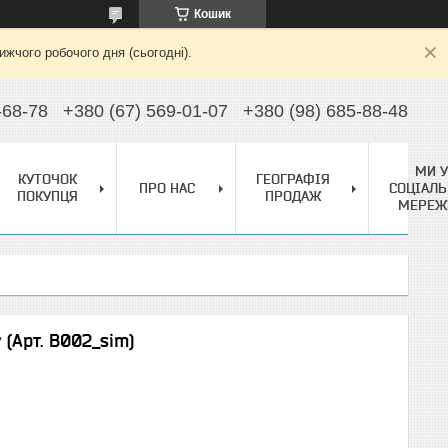
Кошик
жчого робочого дня (сьогодні).
-68-78
+380 (67) 569-01-07
+380 (98) 685-88-48
МИ У
КУТОЧОК
ГЕОГРАФІЯ
ПРО НАС
СОЦІАЛЬ
ПОКУПЦЯ
ПРОДАЖ
МЕРЕЖ
(Арт. B002_sim)