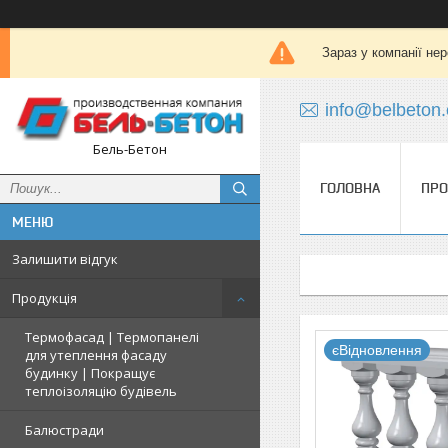
Зараз у компанії не
info@belbeton
Бель-Бетон
ГОЛОВНА
ПРО
Залишити відгук
Продукція
Термофасад | Термопанелі
єВідновлення
для утеплення фасаду
будинку | Покращує
теплоізоляцію будівель
Балюстради