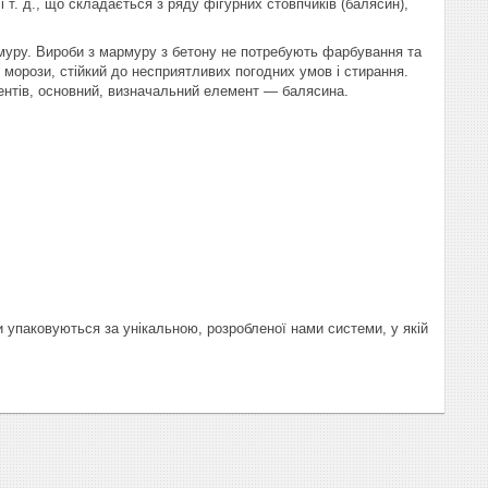
і т. д., що складається з ряду фігурних стовпчиків (балясин),
муру. Вироби з мармуру з бетону не потребують фарбування та
орози, стійкий до несприятливих погодних умов і стирання.
ентів, основний, визначальний елемент ― балясина.
и упаковуються за унікальною, розробленої нами системи, у якій