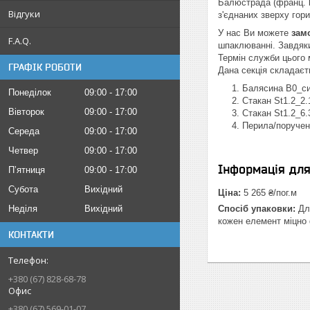
Балюстрада (франц. ba
Відгуки
з'єднаних зверху гор
У нас Ви можете
зам
F.A.Q.
шпаклюванні. Завдяки
Термін служби цього 
ГРАФІК РОБОТИ
Дана секція складаєт
Балясина В0_с
Понеділок
09:00
17:00
Стакан St1.2_2
Вівторок
09:00
17:00
Стакан St1.2_6
Перила/поручен
Середа
09:00
17:00
Четвер
09:00
17:00
Інформація дл
Пʼятниця
09:00
17:00
Субота
Вихідний
Ціна:
5 265 ₴/пог.м
Неділя
Вихідний
Спосіб упаковки:
Для
кожен елемент міцно 
КОНТАКТИ
+380 (67) 828-68-78
Офис
+380 (67) 569-01-07