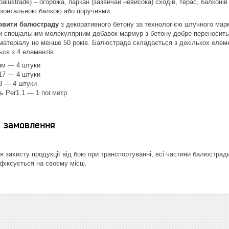
lustrade) – огорожа, паркан (зазвичай невисока) сходів, терас, балконів 
изонтальною балкою або поручнями.
овити балюстраду
з декоративного бетону за технологією штучного мар
 спеціальним молекулярним добавок мармур з бетону добре переносить м
матеріалу не менше 50 років. Балюстрада складається з декількох елем
ься з 4 елементів:
им ― 4 штуки
.17 ― 4 штуки
.3 ― 4 штуки
ь Per1.1 ― 1 пог.метр
я замовлення
 захисту продукції від бою при транспортуванні, всі частини балюстрад
фіксується на своєму місці.