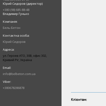
Юрий Сидоров (директор)
+380 (98) 685-88-48
Владимир Гунько
Бель-Бетон
Юрий Сидоров
ул. Героев АТО, 30В, офис 302,
Кривий Ріг, Україна
info@belbeton.com.ua
+380678286878
Клієнтам: