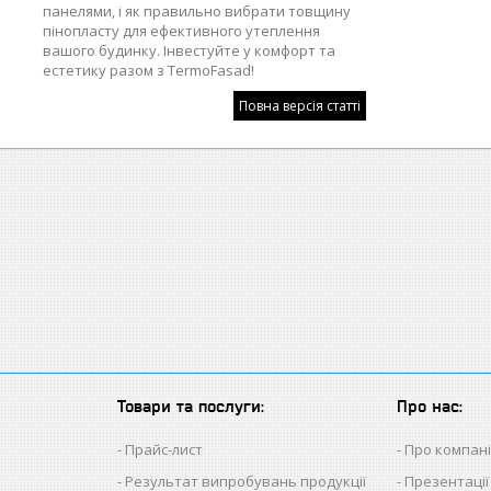
панелями, і як правильно вибрати товщину
пінопласту для ефективного утеплення
вашого будинку. Інвестуйте у комфорт та
естетику разом з TermoFasad!
Повна версія статті
Товари та послуги:
Про нас:
Прайс-лист
Про компан
Результат випробувань продукції
Презентації