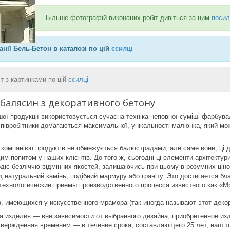
Більше фотографій виконаних робіт дивіться за цим
поси
нії Бель-Бетон в каталозі по цій
ссилці
т з картинками по цій
ссилці
балясин з декоративного бетону
ої продукції використовується сучасна техніка неповної суміші фарбувал
співробітники домагаються максимальної, унікальності малюнка, який мож
компанією продуктів не обмежується балюстрадами, але саме вони, ці д
м попитом у наших клієнтів. До того ж, сьогодні ці елементи архітектури
лодіє безліччю відмінних якостей, залишаючись при цьому в розумних цін
ід натуральний камінь, подібний мармуру або граніту. Это достигается
ехнологические приемы производственного процесса известного как «Мр
, имеющихся у искусственного мрамора (так иногда называют этот деко
а изделия — вне зависимости от выбранного дизайна, приобретенное из
твержденная временем — в течение срока, составляющего 25 лет, наш то