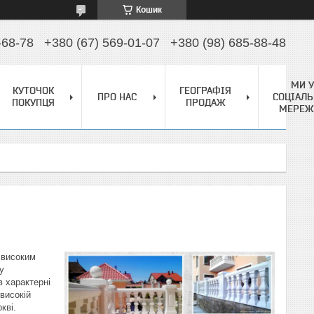
Кошик
-68-78
+380 (67) 569-01-07
+380 (98) 685-88-48
МИ У
КУТОЧОК
ГЕОГРАФІЯ
ПРО НАС
СОЦІАЛЬ
ПОКУПЦЯ
ПРОДАЖ
МЕРЕЖ
ь високим
у
в характерні
високій
кві.