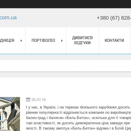
.com.ua
+380 (67) 828
ДИВИТИСЯ
ДУКЦІЯ
ПОРТФОЛІО
КОНТАКТИ
ВІДГУКИ
05.07.16
І у нас, в Україні, і на теренах близького зарубіжжя досит
рівнем популярності відрізняється компанія по виробництв
балюстрад і балясин «Бель-Бетон», оскільки для її товарі
такі властивості, як досить демократична ціна завжди при 
якості. В такому амплуа «Бель-Бетон» відома і в Білій Цер