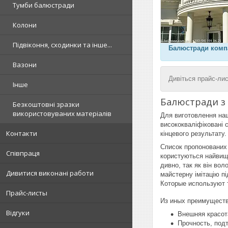
Тумби балюстради
Колони
Підвіконня, сходинки та інше...
Балюстради компа
Вазони
Дивіться прайс-лис
Інше
Балюстради з 
Безкоштовні зразки
використовуваних матеріалів
Для виготовлення наш
висококваліфіковані 
Контакти
кінцевого результату.
Список пропонованих 
Співпраця
користуються найвищи
дивно, так як він во
Дивитися виконані работи
майстерну імітацію п
Которые используют т
Прайс-листы
Из иных преимуществ
Відгуки
Внешняя красот
Прочность, под