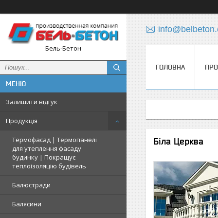
info@belbeton
Бель-Бетон
ГОЛОВНА
ПРО
Залишити відгук
Продукція
Термофасад | Термопанелі
Біла Церква
для утеплення фасаду
будинку | Покращує
теплоізоляцію будівель
Балюстради
Балясини