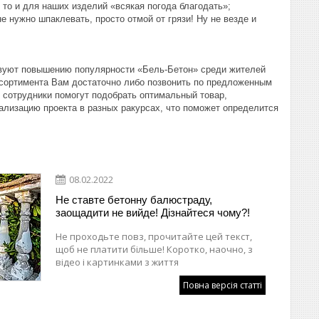
 то и для наших изделий «всякая погода благодать»;
е нужно шпаклевать, просто отмой от грязи! Ну не везде и
твуют повышению популярности «Бель-Бетон» среди жителей
ассортимента Вам достаточно либо позвонить по предложенным
и сотрудники помогут подобрать оптимальный товар,
лизацию проекта в разных ракурсах, что поможет определится
08.02.2022
Не ставте бетонну балюстраду,
заощадити не вийде! Дізнайтеся чому?!
Не проходьте повз, прочитайте цей текст,
щоб не платити більше! Коротко, наочно, з
відео і картинками з життя
Повна версія статті