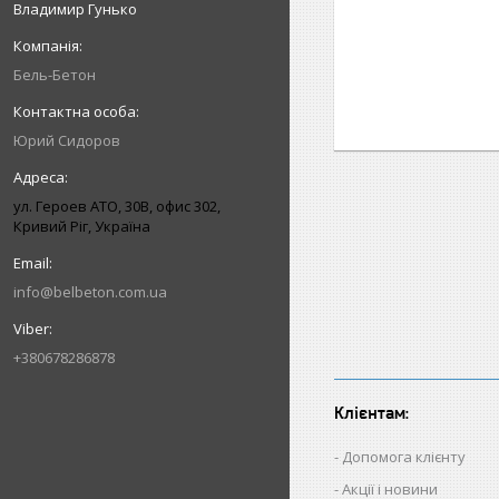
Владимир Гунько
Бель-Бетон
Юрий Сидоров
ул. Героев АТО, 30В, офис 302,
Кривий Ріг, Україна
info@belbeton.com.ua
+380678286878
Клієнтам:
Допомога клієнту
Акції і новини