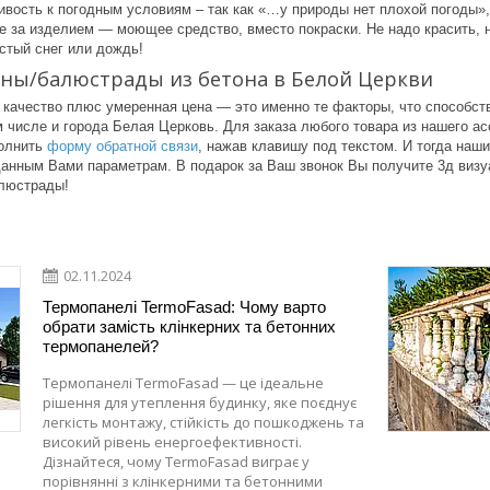
вость к погодным условиям – так как «…у природы нет плохой погоды»,
е за изделием — моющее средство, вместо покраски. Не надо красить, н
истый снег или дождь!
ины/балюстрады из бетона в Белой Церкви
 качество плюс умеренная цена — это именно те факторы, что способс
м числе и города Белая Церковь. Для заказа любого товара из нашего 
полнить
форму обратной связи
, нажав клавишу под текстом. И тогда наш
анным Вами параметрам. В подарок за Ваш звонок Вы получите 3д визуа
люстрады!
02.11.2024
Термопанелі TermoFasad: Чому варто
обрати замість клінкерних та бетонних
термопанелей?
Термопанелі TermoFasad — це ідеальне
рішення для утеплення будинку, яке поєднує
легкість монтажу, стійкість до пошкоджень та
високий рівень енергоефективності.
Дізнайтеся, чому TermoFasad виграє у
порівнянні з клінкерними та бетонними