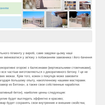
ланням
ьного пігменту у виробі, саме завдяки цьому наші
е змінюватися у зв'язку з побажанням замовника і його бачення
екоративні огорожі з балясинами (вертикальними стовпчиками),
 все частіше виготовляються з декоративного бетону. І це не
ових межах. Крім того, кожен з покупців може замовити
 благодаря большому опыту, накопленному нашими мастерами.
амор из Бетона», а также свои собственные наработки.
ративный бетон), наиболее ценны следующие:
делие будет выглядеть эффектно и красиво;
вар будет сохранять свои внутренние и внешние свойства;