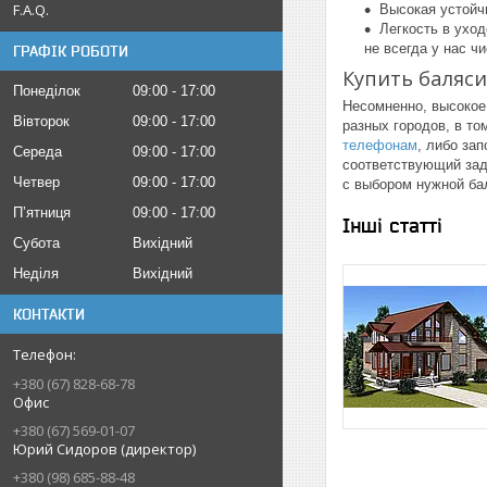
F.A.Q.
Высокая устойчи
Легкость в уход
не всегда у нас ч
ГРАФІК РОБОТИ
Купить баляс
Понеділок
09:00
17:00
Несомненно, высокое
Вівторок
09:00
17:00
разных городов, в то
телефонам
, либо за
Середа
09:00
17:00
соответствующий зад
Четвер
09:00
17:00
с выбором нужной ба
Пʼятниця
09:00
17:00
Інші статті
Субота
Вихідний
Неділя
Вихідний
КОНТАКТИ
+380 (67) 828-68-78
Офис
+380 (67) 569-01-07
Юрий Сидоров (директор)
+380 (98) 685-88-48