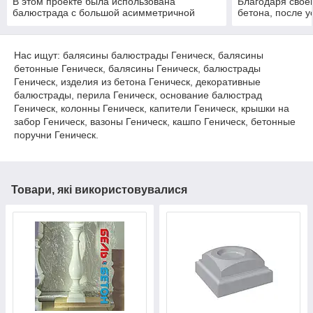
В этом проекте была использована
Благодаря свое
балюстрада с большой асимметричной
бетона, после у
балясиной. Срок службы изделий не менее
требует каких-
20 лет под открытым небом. Наши
обработок, таки
балясины и балюстрады обладают высокой
шпаклевка. Мат
Нас ищут: балясины балюстрады Геническ, балясины
прочностью и плотность.
равномерной те
бетонные Геническ, балясины Геническ, балюстрады
разных климатич
Геническ, изделия из бетона Геническ, декоративные
балюстрады, перила Геническ, основание балюстрад
Геническ, колонны Геническ, капители Геническ, крышки на
забор Геническ, вазоны Геническ, кашпо Геническ, бетонные
поручни Геническ.
Товари, які використовувалися