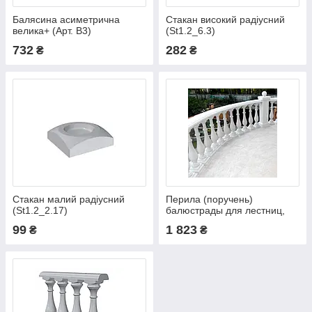
Балясина асиметрична
Стакан високий радіусний
велика+ (Арт. B3)
(St1.2_6.3)
732
282
₴
₴
Стакан малий радіусний
Перила (поручень)
(St1.2_2.17)
балюстрады для лестниц,
террас и балконов (Per1.1)
99
1 823
₴
₴