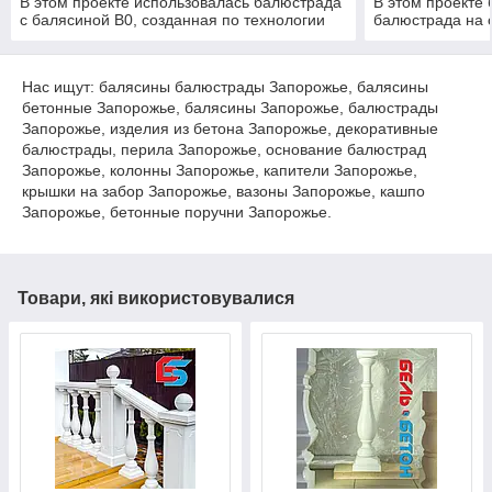
В этом проекте использовалась балюстрада
В этом проекте
с балясиной B0, созданная по технологии
балюстрада на 
мрамор из бетона. Она не требует
бетонная балюс
дополнительной покраски и шпаклевки.
покраске и допо
Срок службы более 25 лет под открытым
Гарантированны
Нас ищут: балясины балюстрады Запорожье, балясины
небом.
высокопрочного 
бетонные Запорожье, балясины Запорожье, балюстрады
Запорожье, изделия из бетона Запорожье, декоративные
балюстрады, перила Запорожье, основание балюстрад
Запорожье, колонны Запорожье, капители Запорожье,
крышки на забор Запорожье, вазоны Запорожье, кашпо
Запорожье, бетонные поручни Запорожье.
Товари, які використовувалися