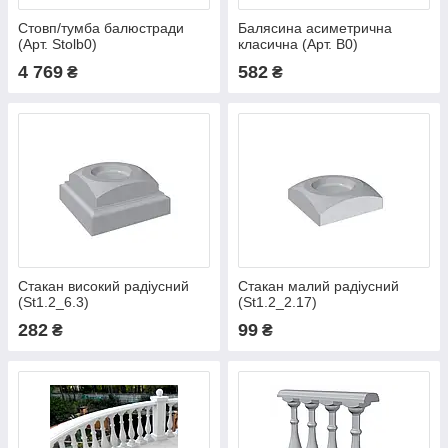
Стовп/тумба балюстради
Балясина асиметрична
(Арт. Stolb0)
класична (Арт. B0)
4 769
582
₴
₴
Стакан високий радіусний
Стакан малий радіусний
(St1.2_6.3)
(St1.2_2.17)
282
99
₴
₴