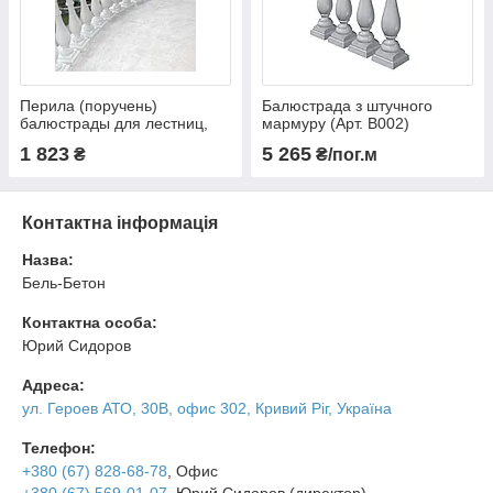
Перила (поручень)
Балюстрада з штучного
балюстрады для лестниц,
мармуру (Арт. B002)
террас и балконов (Per1.1)
1 823
5 265
₴
₴/пог.м
Контактна інформація
Назва:
Бель-Бетон
Контактна особа:
Юрий Сидоров
Адреса:
ул. Героев АТО, 30В, офис 302, Кривий Ріг, Україна
Телефон:
+380 (67) 828-68-78
, Офис