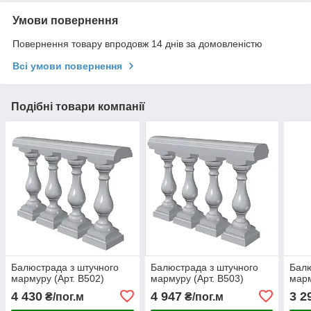
Умови повернення
Повернення товару впродовж 14 днів за домовленістю
Всі умови повернення
Подібні товари компанії
Балюстрада з штучного
Балюстрада з штучного
Балю
мармуру (Арт. B502)
мармуру (Арт. B503)
марм
4 430
4 947
3 2
₴/пог.м
₴/пог.м