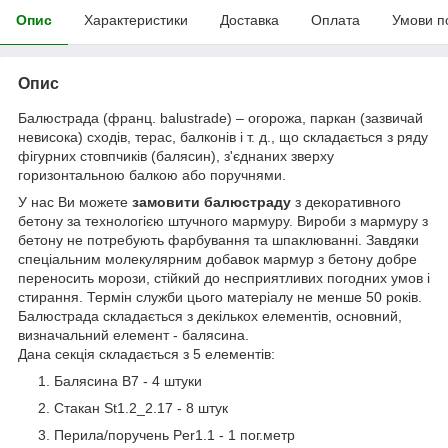
Опис
Характеристики
Доставка
Оплата
Умови п
Опис
Балюстрада (франц. balustrade) – огорожа, паркан (зазвичай
невисока) сходів, терас, балконів і т. д., що складається з ряду
фігурних стовпчиків (балясин), з'єднаних зверху
горизонтальною балкою або поручнями.
У нас Ви можете
замовити балюстраду
з декоративного
бетону за технологією штучного мармуру. Вироби з мармуру з
бетону не потребують фарбування та шпаклюванні. Завдяки
спеціальним молекулярним добавок мармур з бетону добре
переносить морози, стійкий до несприятливих погодних умов і
стирання. Термін служби цього матеріалу не менше 50 років.
Балюстрада складається з декількох елементів, основний,
визначальний елемент - балясина.
Дана секція складається з 5 елементів:
Балясина B7 - 4 штуки
Стакан St1.2_2.17 - 8 штук
Перила/поручень Per1.1 - 1 пог.метр