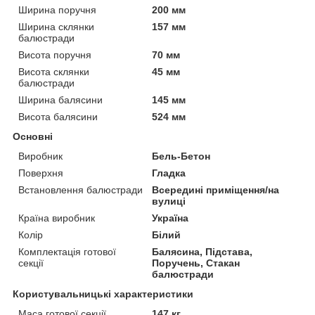
Ширина поручня
200 мм
Ширина склянки
157 мм
балюстради
Висота поручня
70 мм
Висота склянки
45 мм
балюстради
Ширина балясини
145 мм
Висота балясини
524 мм
Основні
Виробник
Бель-Бетон
Поверхня
Гладка
Встановлення балюстради
Всередині приміщення/на
вулиці
Країна виробник
Україна
Колір
Білий
Комплектація готової
Балясина, Підстава,
секції
Поручень, Стакан
балюстради
Користувальницькі характеристики
Маса готової секції
147 кг