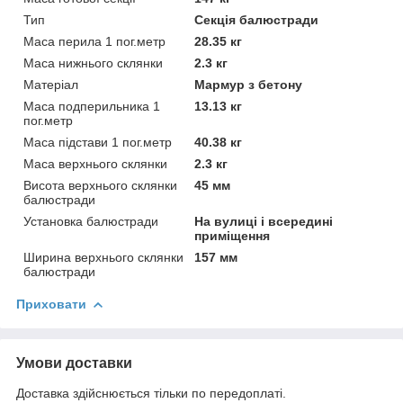
Тип
Секція балюстради
Маса перила 1 пог.метр
28.35 кг
Маса нижнього склянки
2.3 кг
Матеріал
Мармур з бетону
Маса подперильника 1
13.13 кг
пог.метр
Маса підстави 1 пог.метр
40.38 кг
Маса верхнього склянки
2.3 кг
Висота верхнього склянки
45 мм
балюстради
Установка балюстради
На вулиці і всередині
приміщення
Ширина верхнього склянки
157 мм
балюстради
Приховати
Умови доставки
Доставка здійснюється тільки по передоплаті.