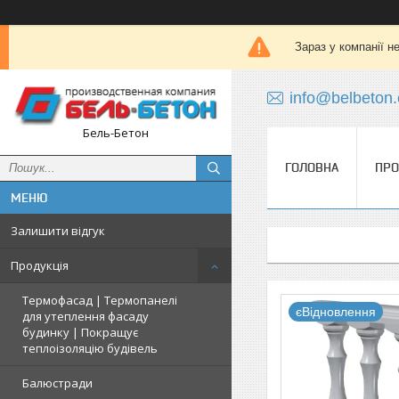
Зараз у компанії н
info@belbeton
Бель-Бетон
ГОЛОВНА
ПРО
Залишити відгук
Продукція
Термофасад | Термопанелі
єВідновлення
для утеплення фасаду
будинку | Покращує
теплоізоляцію будівель
Балюстради