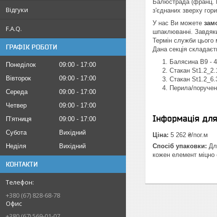
Балюстрада (франц. ba
Відгуки
з'єднаних зверху гор
У нас Ви можете
зам
F.A.Q.
шпаклюванні. Завдяки
Термін служби цього 
ГРАФІК РОБОТИ
Дана секція складаєт
Балясина B9 - 
Понеділок
09:00
17:00
Стакан St1.2_2.
Вівторок
09:00
17:00
Стакан St1.2_6.
Перила/поручень
Середа
09:00
17:00
Четвер
09:00
17:00
Інформація дл
Пʼятниця
09:00
17:00
Субота
Вихідний
Ціна:
5 262 ₴/пог.м
Неділя
Вихідний
Спосіб упаковки:
Для
кожен елемент міцно 
КОНТАКТИ
+380 (67) 828-68-78
Офис
+380 (67) 569-01-07