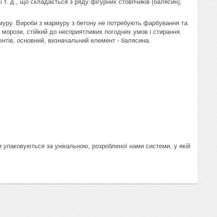
і т. д., що складається з ряду фігурних стовпчиків (балясин),
муру. Вироби з мармуру з бетону не потребують фарбування та
орози, стійкий до несприятливих погодних умов і стирання.
нтів, основний, визначальний елемент - балясина.
и упаковуються за унікальною, розробленої нами системи, у якій