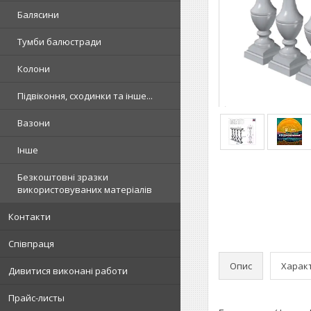
Балясини
Тумби балюстради
Колони
Підвіконня, сходинки та інше...
Вазони
Інше
Безкоштовні зразки
використовуваних матеріалів
Контакти
Співпраця
Опис
Харак
Дивитися виконані работи
Прайс-листы