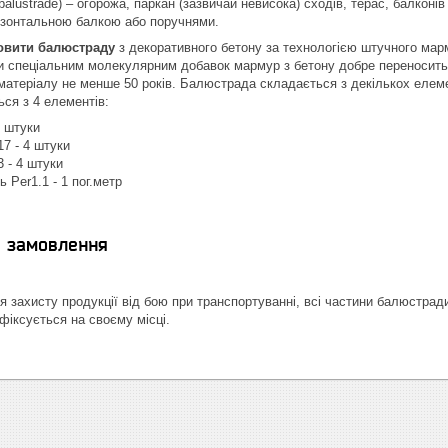
lustrade) – огорожа, паркан (зазвичай невисока) сходів, терас, балконів 
изонтальною балкою або поручнями.
овити балюстраду
з декоративного бетону за технологією штучного мар
 спеціальним молекулярним добавок мармур з бетону добре переносить м
матеріалу не менше 50 років. Балюстрада складається з декількох елеме
ься з 4 елементів:
4 штуки
17 - 4 штуки
3 - 4 штуки
 Per1.1 - 1 пог.метр
я замовлення
 захисту продукції від бою при транспортуванні, всі частини балюстрад
фіксується на своєму місці.