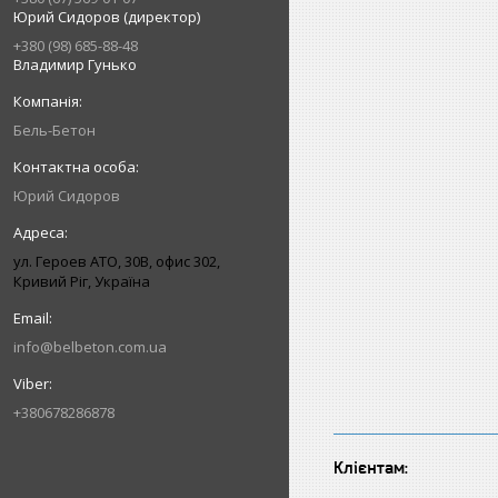
Юрий Сидоров (директор)
+380 (98) 685-88-48
Владимир Гунько
Бель-Бетон
Юрий Сидоров
ул. Героев АТО, 30В, офис 302,
Кривий Ріг, Україна
info@belbeton.com.ua
+380678286878
Клієнтам: