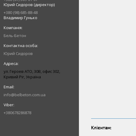
Юрий Сидоров (директор)
+380 (98) 685-88-48
Владимир Гунько
Бель-Бетон
Юрий Сидоров
ул. Героев АТО, 30В, офис 302,
Кривий Ріг, Україна
info@belbeton.com.ua
+380678286878
Клієнтам: