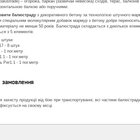
lustrade) – огорожа, паркан (зазвичай невисока) сходів, терас, балконів 
изонтальною балкою або поручнями.
овити балюстраду
з декоративного бетону за технологією штучного мар
 спеціальним молекулярним добавок мармур з бетону добре переносить м
матеріалу не менше 50 років. Балюстрада складається з декількох елеме
ься з 5 елементів:
4 штуки
17 - 8 штук
- 1 пог.метр
.1 - 1 пог.метр
 Per1.1 - 1 пог.метр
я замовлення
 захисту продукції від бою при транспортуванні, всі частини балюстрад
фіксується на своєму місці.