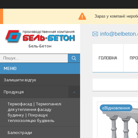
Зараз у компанії нероб
info@belbeton
Бель-Бетон
ГОЛОВНА
ПРО
Залишити відгук
Продукція
Термофасад | Термопанелі
єВідновлення
для утеплення фасаду
будинку | Покращує
теплоізоляцію будівель
Балюстради