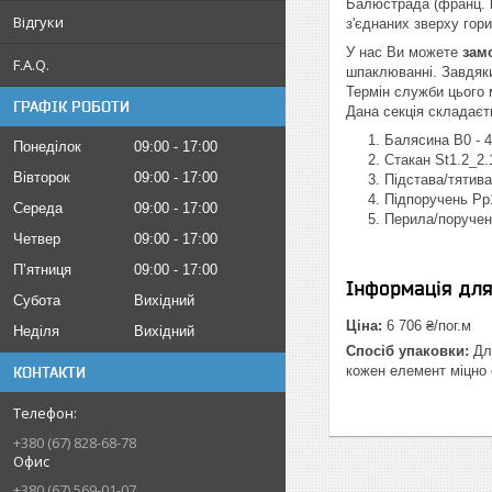
Балюстрада (франц. ba
Відгуки
з'єднаних зверху гор
У нас Ви можете
зам
F.A.Q.
шпаклюванні. Завдяки
Термін служби цього 
ГРАФІК РОБОТИ
Дана секція складаєт
Балясина B0 - 
Понеділок
09:00
17:00
Стакан St1.2_2.
Вівторок
09:00
17:00
Підстава/тятива 
Підпоручень Pp1
Середа
09:00
17:00
Перила/поручень
Четвер
09:00
17:00
Пʼятниця
09:00
17:00
Інформація дл
Субота
Вихідний
Ціна:
6 706 ₴/пог.м
Неділя
Вихідний
Спосіб упаковки:
Для
кожен елемент міцно 
КОНТАКТИ
+380 (67) 828-68-78
Офис
+380 (67) 569-01-07