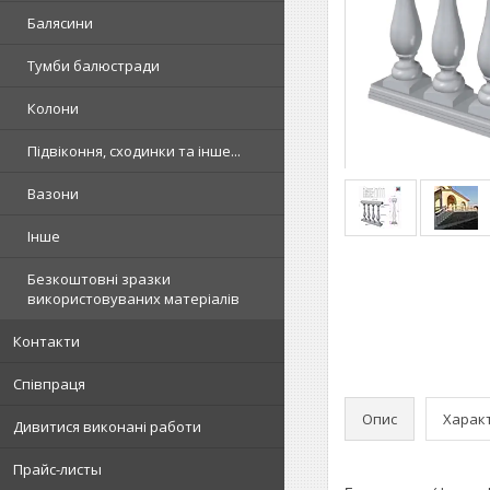
Балясини
Тумби балюстради
Колони
Підвіконня, сходинки та інше...
Вазони
Інше
Безкоштовні зразки
використовуваних матеріалів
Контакти
Співпраця
Опис
Харак
Дивитися виконані работи
Прайс-листы