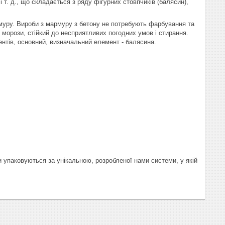
і т. д., що складається з ряду фігурних стовпчиків (балясин),
муру. Вироби з мармуру з бетону не потребують фарбування та
орози, стійкий до несприятливих погодних умов і стирання.
нтів, основний, визначальний елемент - балясина.
и упаковуються за унікальною, розробленої нами системи, у якій