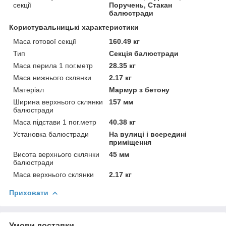
секції
Поручень, Стакан
балюстради
Користувальницькі характеристики
Маса готової секції
160.49 кг
Тип
Секція балюстради
Маса перила 1 пог.метр
28.35 кг
Маса нижнього склянки
2.17 кг
Матеріал
Мармур з бетону
Ширина верхнього склянки
157 мм
балюстради
Маса підстави 1 пог.метр
40.38 кг
Установка балюстради
На вулиці і всередині
приміщення
Висота верхнього склянки
45 мм
балюстради
Маса верхнього склянки
2.17 кг
Приховати
Умови доставки