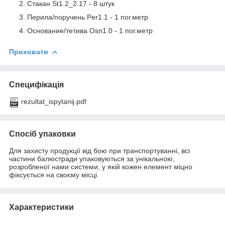
Стакан St1.2_2.17 - 8 штук
Перила/поручень Per1.1 - 1 пог.метр
Основание/тетива Osn1.0 - 1 пог.метр
Приховати
Специфікація
rezultat_ispytanij.pdf
Спосіб упаковки
Для захисту продукції від бою при транспортуванні, всі
частини балюстради упаковуються за унікальною,
розробленої нами системи, у якій кожен елемент міцно
фіксується на своєму місці.
Характеристики