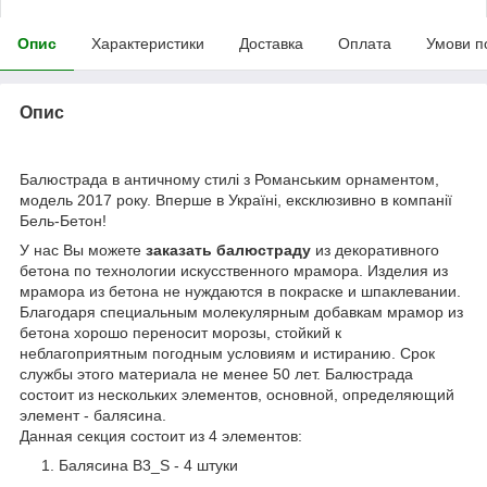
Опис
Характеристики
Доставка
Оплата
Умови п
Опис
Балюстрада в античному стилі з Романським орнаментом,
модель 2017 року. Вперше в Україні, ексклюзивно в компанії
Бель-Бетон!
У нас Вы можете
заказать балюстраду
из декоративного
бетона по технологии искусственного мрамора. Изделия из
мрамора из бетона не нуждаются в покраске и шпаклевании.
Благодаря специальным молекулярным добавкам мрамор из
бетона хорошо переносит морозы, стойкий к
неблагоприятным погодным условиям и истиранию. Срок
службы этого материала не менее 50 лет. Балюстрада
состоит из нескольких элементов, основной, определяющий
элемент - балясина.
Данная секция состоит из 4 элементов:
Балясина B3_S - 4 штуки