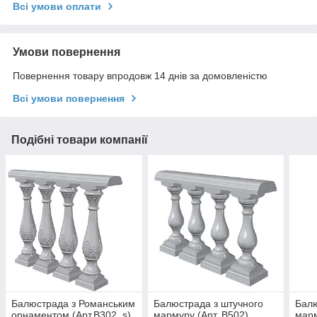
Всі умови оплати
Умови повернення
Повернення товару впродовж 14 днів за домовленістю
Всі умови повернення
Подібні товари компанії
Балюстрада з Романським
Балюстрада з штучного
Балю
орнаментом (Арт.B302_s)
мармуру (Арт. B502)
марм