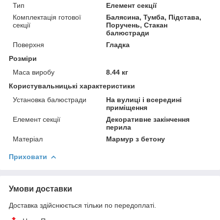
Тип
Елемент секції
Комплектація готової
Балясина, Тумба, Підстава,
секції
Поручень, Стакан
балюстради
Поверхня
Гладка
Розміри
Маса виробу
8.44 кг
Користувальницькі характеристики
Установка балюстради
На вулиці і всередині
приміщення
Елемент секції
Декоративне закінчення
перила
Матеріал
Мармур з бетону
Приховати
Умови доставки
Доставка здійснюється тільки по передоплаті.