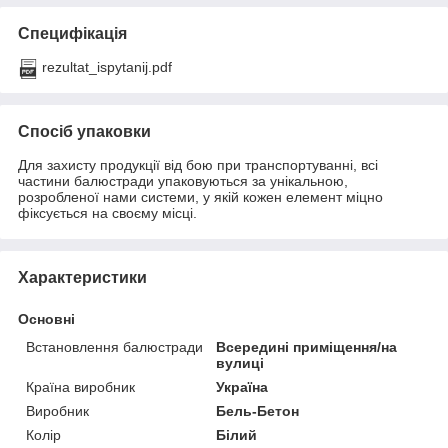
Специфікація
rezultat_ispytanij.pdf
Спосіб упаковки
Для захисту продукції від бою при транспортуванні, всі
частини балюстради упаковуються за унікальною,
розробленої нами системи, у якій кожен елемент міцно
фіксується на своєму місці.
Характеристики
Основні
Встановлення балюстради
Всередині приміщення/на
вулиці
Країна виробник
Україна
Виробник
Бель-Бетон
Колір
Білий