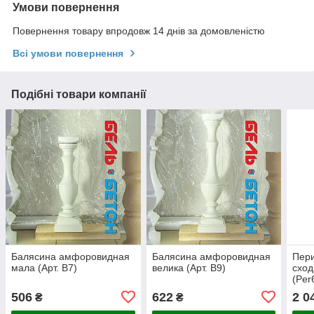
Умови повернення
Повернення товару впродовж 14 днів за домовленістю
Всі умови повернення
Подібні товари компанії
Балясина амфоровидная
Балясина амфоровидная
Пер
мала (Арт. B7)
велика (Арт. B9)
сход
(Per
506
622
2 0
₴
₴