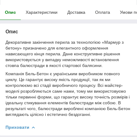
Опис
Характеристики
Доставка
Оплата
Умови п
Опис
Декоративне закінчення перила за технологією «Мармур з
бетону» призначено для елегантного оформлення
нависающего кінця перила. Дане конструктивне рішення
використовується у випадку неможливості встановлення
стовпа балюстради в якості стартової балясини.
Компанія Бель-Бетон є українським виробником повного
циклу. Це гарантує високу якість продукції, так як ми
контролюємо всі стадії виробничого процесу. Всі майстер-
моделі розробляються саме нами, тому ми використовуємо
тільки первинні форми, що гарантує високу точність розмірів і
ідеальну стикування елементів балюстради між собою. В
результаті чого, балюстради вироблені компанією Бель-Бетон
виглядають цілісно і естетично бездоганні.
Приховати