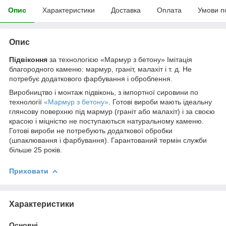
Опис
Характеристики
Доставка
Оплата
Умови п
Опис
Підвіконня
за технологією «Мармур з бетону» Імітація
благородного каменю: мармур, граніт, малахіт і т. д. Не
потребує додаткового фарбування і оброблення.
Виробництво і монтаж підвіконь, з імпортної сировини по
технології
«Мармур з бетону»
. Готові вироби мають ідеальну
глянсову поверхню під мармур (граніт або малахіт) і за своєю
красою і міцністю не поступаються натуральному каменю.
Готові вироби не потребують додаткової обробки
(шпаклювання і фарбування). Гарантований термін служби
більше 25 років.
Приховати
Характеристики
Основні