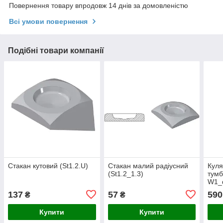
Повернення товару впродовж 14 днів за домовленістю
Всі умови повернення
Подібні товари компанії
Стакан кутовий (St1.2.U)
Стакан малий радіусний
Куля
(St1.2_1.3)
тумб
W1_
137
57
590
₴
₴
Купити
Купити