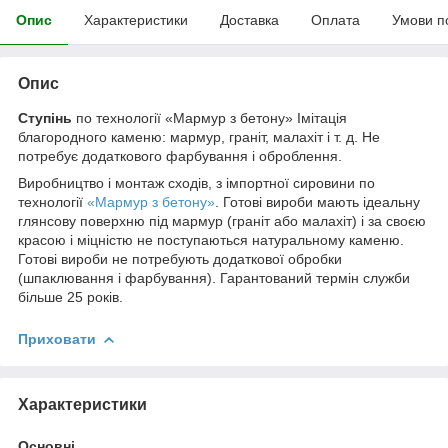
Опис
Характеристики
Доставка
Оплата
Умови п
Опис
Ступінь
по технології «Мармур з бетону» Імітація
благородного каменю: мармур, граніт, малахіт і т. д. Не
потребує додаткового фарбування і оброблення.
Виробництво і монтаж сходів, з імпортної сировини по
технології
«Мармур з бетону»
. Готові вироби мають ідеальну
глянсову поверхню під мармур (граніт або малахіт) і за своєю
красою і міцністю не поступаються натуральному каменю.
Готові вироби не потребують додаткової обробки
(шпаклювання і фарбування). Гарантований термін служби
більше 25 років.
Приховати
Характеристики
Основні