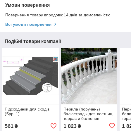
Умови повернення
Повернення товару впродовж 14 днів за домовленістю
Всі умови повернення
Подібні товари компанії
Підсходинки для сходів
Перила (поручень)
Пери
(Spp_1)
балюстрады для лестниц,
балю
террас и балконов
тера
(Per1.1)
Per1
561
1 823
1 8
₴
₴