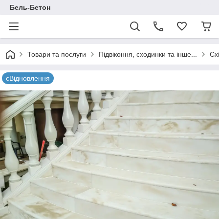
Бель-Бетон
Товари та послуги
Підвіконня, сходинки та інше...
Сх
єВідновлення