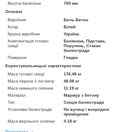
Висота балясини
700 мм
Основні
Виробник
Бель-Бетон
Колір
Білий
Країна виробник
Україна
Комплектація готової
Балясина, Підстава,
секції
Поручень, Стакан
балюстради
Поверхня
Гладка
Користувальницькі характеристики
Маса готової секції
176.48 кг
Маса перила 1 пог.метр
48.08 кг
Маса нижнього склянки
11.19 кг
Матеріал
Мармур з бетону
Тип
Секція балюстради
Установка балюстради
На вулиці і всередині
приміщення
Маса верхнього склянки
4.18 кг
Приховати