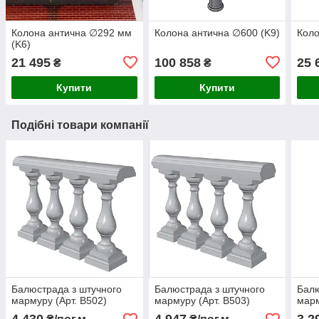
Колона антична ∅292 мм
Колона антична ∅600 (K9)
Коло
(K6)
21 495
100 858
25 
₴
₴
Купити
Купити
Подібні товари компанії
Балюстрада з штучного
Балюстрада з штучного
Балю
мармуру (Арт. B502)
мармуру (Арт. B503)
марм