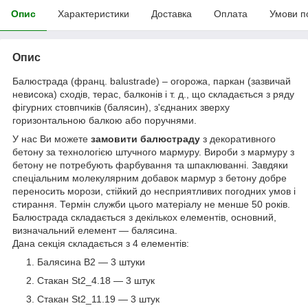
Опис
Характеристики
Доставка
Оплата
Умови п
Опис
Балюстрада (франц. balustrade) – огорожа, паркан (зазвичай
невисока) сходів, терас, балконів і т. д., що складається з ряду
фігурних стовпчиків (балясин), з'єднаних зверху
горизонтальною балкою або поручнями.
У нас Ви можете
замовити балюстраду
з декоративного
бетону за технологією штучного мармуру. Вироби з мармуру з
бетону не потребують фарбування та шпаклюванні. Завдяки
спеціальним молекулярним добавок мармур з бетону добре
переносить морози, стійкий до несприятливих погодних умов і
стирання. Термін служби цього матеріалу не менше 50 років.
Балюстрада складається з декількох елементів, основний,
визначальний елемент ― балясина.
Дана секція складається з 4 елементів:
Балясина B2 ― 3 штуки
Стакан St2_4.18 ― 3 штук
Стакан St2_11.19 ― 3 штук