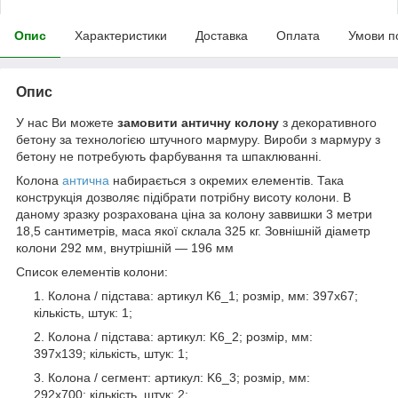
Опис
Характеристики
Доставка
Оплата
Умови п
Опис
У нас Ви можете
замовити античну колону
з декоративного
бетону за технологією штучного мармуру. Вироби з мармуру з
бетону не потребують фарбування та шпаклюванні.
Колона
антична
набирається з окремих елементів. Така
конструкція дозволяє підібрати потрібну висоту колони. В
даному зразку розрахована ціна за колону заввишки 3 метри
18,5 сантиметрів, маса якої склала 325 кг. Зовнішній діаметр
колони 292 мм, внутрішній ― 196 мм
Список елементів колони:
Колона / підстава: артикул K6_1; розмір, мм: 397x67;
кількість, штук: 1;
Колона / підстава: артикул: K6_2; розмір, мм:
397x139; кількість, штук: 1;
Колона / сегмент: артикул: K6_3; розмір, мм:
292x700; кількість, штук: 2;