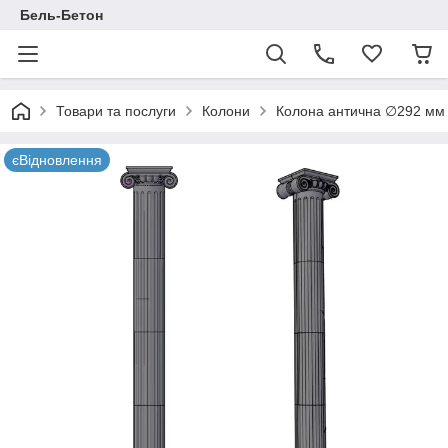
Бель-Бетон
Товари та послуги
Колони
Колона антична ∅292 мм 
єВідновлення