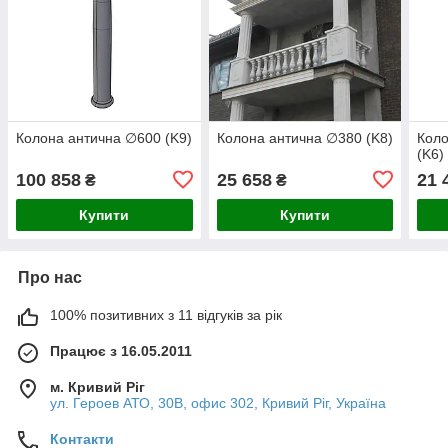
Колона антична ∅600 (K9)
Колона антична ∅380 (K8)
Коло
(K6)
100 858
25 658
21 
₴
₴
Купити
Купити
Про нас
100% позитивних з 11 відгуків за рік
Працює з 16.05.2011
м. Кривий Ріг
ул. Героев АТО, 30В, офис 302, Кривий Ріг, Україна
Контакти