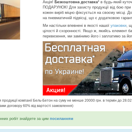
Акція!
Безкоштовна доставка
* в будь-який кут
ПОДАРУНОК! Для захисту продукції від бою при т
кожен виріб міцно фіксується на своєму місці. 
на пневматичній підвісці, що є додатковою гаран
Ми настільки впевнені в якості нашої
упаковки
, 
цілості й схоронності. Якщо ж, якийсь елемент 
перевезення, ми замінимо його і заплатимо за йо
 продукції компанії Бель-Бетон на суму не менше 20000 грн. в термін до 28.02
ами договору 60% від вартості замовлення)
нних робіт знайдете за цим
посиланням