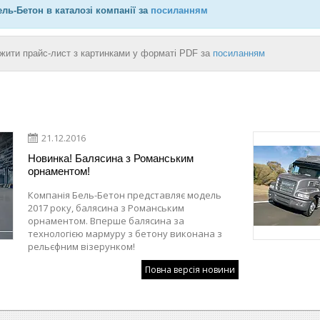
ль-Бетон в каталозі компанії за
п
осиланням
жити прайс-лист з картинками у
форматі PDF
за
посиланням
21.12.2016
Новинка! Балясина з Романським
орнаментом!
Компанія Бель-Бетон представляє модель
2017 року, балясина з Романським
орнаментом. Вперше балясина за
технологією мармуру з бетону виконана з
рельєфним візерунком!
Повна версія новини