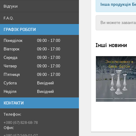
Інша продукція Бе
Відгуки
F.A.Q.
Ви можете заванта
ГРАФІК РОБОТИ
Понеділок
09:00
17:00
Інші новини
Вівторок
09:00
17:00
Середа
09:00
17:00
Четвер
09:00
17:00
Пʼятниця
09:00
17:00
Субота
Вихідний
Неділя
Вихідний
КОНТАКТИ
+380 (67) 828-68-78
Офис
+380 (67) 569-01-07