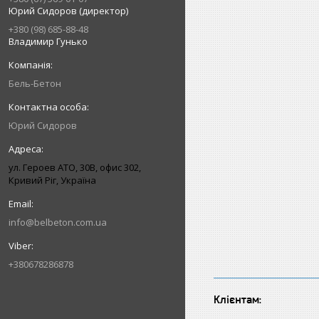
Юрий Сидоров (директор)
+380 (98) 685-88-48
Владимир Гунько
Бель-Бетон
Юрий Сидоров
ул. Героев АТО, 30В, офис 302,
Кривий Ріг, Україна
info@belbeton.com.ua
+380678286878
Клієнтам: