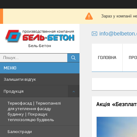
Зараз у компанії н
info@belbeton
Бель-Бетон
ГОЛОВНА
ПРО
Залишити відгук
Продукція
Термофасад | Термопанелі
Акція «Безплат
для утеплення фасаду
будинку | Покращує
теплоізоляцію будівель
Балюстради