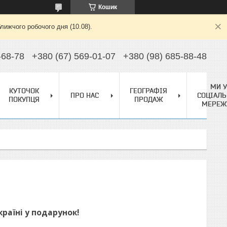
Кошик
лижчого робочого дня (10.08).
-68-78
+380 (67) 569-01-07
+380 (98) 685-88-48
МИ У
КУТОЧОК
ГЕОГРАФІЯ
ПРО НАС
СОЦІАЛЬ
ПОКУПЦЯ
ПРОДАЖ
МЕРЕЖ
раїні у подарунок!