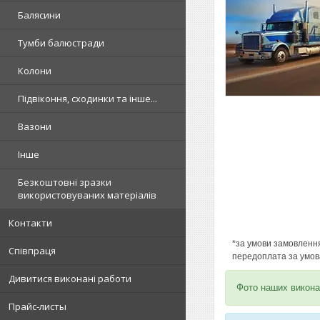
Балясини
Тумби балюстради
Колони
Підвіконня, сходинки та інше...
Вазони
Інше
Безкоштовні зразки
використовуваних матеріалів
Контакти
*за умови замовлення
Співпраця
передоплата за умов
Дивитися виконані работи
Фото наших викона
Прайс-листы